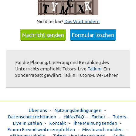
Nicht lesbar?
Das Wort ändern
Nachricht senden
Formular löschen
Für die Planung, Lieferung und Bezahlung des
Unterrichts empfiehlt Tutors-Live
Talkini
. Ein
Sonderrabatt gewährt Talkini Tutors-Live-Lehrer.
Über uns
-
Nutzungsbedingungen
-
Datenschutzrichtlinien
-
Hilfe/FAQ
-
Fächer
-
Tutors-
Live in Zahlen
-
Kontakt
-
Ihre Meinung senden
-
Einem Freund weiterempfehlen
-
Missbrauch melden
-
Währungstabelle
-
Tutors-Live International
-
Audio-