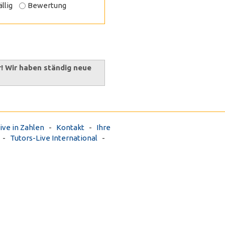
llig
Bewertung
r! Wir haben ständig neue
ive in Zahlen
-
Kontakt
-
Ihre
-
Tutors-Live International
-