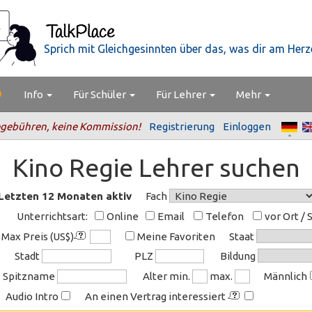
Sprich mit Gleichgesinnten über das, was dir am Herze
Info
Für Schüler
Für Lehrer
Mehr
gebühren, keine Kommission!
Registrierung
Einloggen
Kino Regie Lehrer suchen
Letzten 12 Monaten aktiv
Fach
Unterrichtsart:
Online
Email
Telefon
vor Ort / 
Max Preis (US$)
Meine Favoriten
Staat
Stadt
PLZ
Bildung
Spitzname
Alter min.
max.
Männlich
Audio Intro
An einen Vertrag interessiert