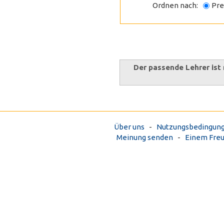
Ordnen nach:
Pr
Der passende Lehrer ist 
Über uns
-
Nutzungsbedingun
Meinung senden
-
Einem Fre