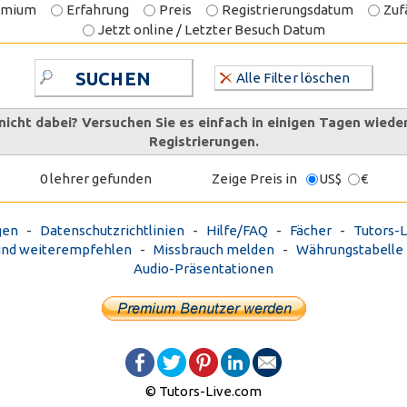
emium
Erfahrung
Preis
Registrierungsdatum
Zufä
Jetzt online / Letzter Besuch Datum
SUCHEN
Alle Filter löschen
nicht dabei? Versuchen Sie es einfach in einigen Tagen wiede
Registrierungen.
0 lehrer gefunden
Zeige Preis in
US$
€
gen
-
Datenschutzrichtlinien
-
Hilfe/FAQ
-
Fächer
-
Tutors-L
und weiterempfehlen
-
Missbrauch melden
-
Währungstabelle
Audio-Präsentationen
© Tutors-Live.com