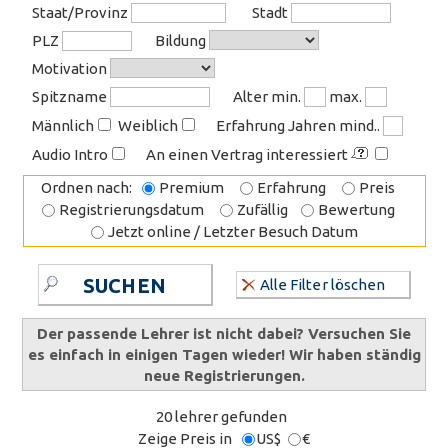
Staat/Provinz
Stadt
PLZ
Bildung
Motivation
Spitzname
Alter min.
max.
Männlich
Weiblich
Erfahrung Jahren mind..
Audio Intro
An einen Vertrag interessiert
Ordnen nach:
Premium
Erfahrung
Preis
Registrierungsdatum
Zufällig
Bewertung
Jetzt online / Letzter Besuch Datum
SUCHEN
Alle Filter löschen
Der passende Lehrer ist nicht dabei? Versuchen Sie
es einfach in einigen Tagen wieder! Wir haben ständig
neue Registrierungen.
20 lehrer gefunden
Zeige Preis in
US$
€