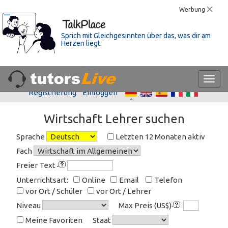
Werbung
Sprich mit Gleichgesinnten über das, was dir am
Herzen liegt.
Registrierung
Einloggen
Wirtschaft Lehrer suchen
Sprache
Letzten 12 Monaten aktiv
Fach
Freier Text
Unterrichtsart:
Online
Email
Telefon
vor Ort / Schüler
vor Ort / Lehrer
Niveau
Max Preis (US$)
Meine Favoriten
Staat