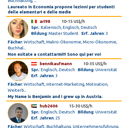
Buchhaltung, ...
Laureato in Economia propone lezioni per studenti
delle elementari e delle medie
ari98
10-15 US$/h
Spr.
: Italienisch, Englisch, Deutsch
Bildung
: Master Student
Erf. Jahren
: 3
Fächer
: Wirtschaft, Makro-Ökonomie, Micro-Ökonomie,
Buchhal...
Non esitate a contattarmi!!! Sono qui per voi
bennikaufmann
10-35 US$/h
Spr.
: Englisch, Deutsch
Bildung
: Universität
Erf. Jahren
: 3
Fächer
: Wirtschaft, Internet-Marketing, Motivation,
Weiterb...
My Name is Benjamin and I grew up in Austria.
hub2606
15-30 US$/h
Spr.
: Englisch, Deutsch
Bildung
: Universität
Erf. Jahren
: 25
Fächer
: Wirtschaft, Buchhaltung, Unternehmensführung,