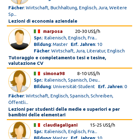
Fächer
: Wirtschaft, Buchhaltung, Englisch, Jura, Weitere
Sp...
Lezioni di economia aziendale
marposa
20-30 US$/h
Spr.
: Italienisch, Englisch, Fra...
Bildung
: Master
Erf. Jahren
: 10
Fächer
: Wirtschaft, Jura, Literatur, Englisch
Tutoraggio e completamento tesi e tesine,
valutazione CV
simona98
8-10 US$/h
Spr.
: Italienisch, Spanisch, Deu...
Bildung
: Universität-Student
Erf. Jahren
: 0
Fächer
: Wirtschaft, Englisch, Spanisch, Schreiben,
Öffentli...
Lezioni per studenti delle medie e superiori e per
bamibini delle elementari
claudiagaligani
15-25 US$/h
Spr.
: Italienisch, Englisch, Fra...
Bildung
: Master
Erf. Jahren
: 10