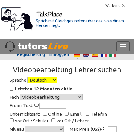
Werbung
Sprich mit Gleichgesinnten über das, was dir am
Herzen liegt.
Registrierung
Einloggen
Videobearbeitung Lehrer suchen
Sprache
Letzten 12 Monaten aktiv
Fach
Freier Text
Unterrichtsart:
Online
Email
Telefon
vor Ort / Schüler
vor Ort / Lehrer
Niveau
Max Preis (US$)