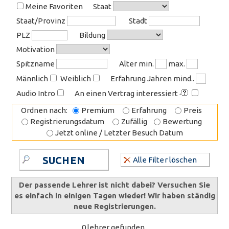
Meine Favoriten
Staat
Staat/Provinz
Stadt
PLZ
Bildung
Motivation
Spitzname
Alter min.
max.
Männlich
Weiblich
Erfahrung Jahren mind..
Audio Intro
An einen Vertrag interessiert
Ordnen nach:
Premium
Erfahrung
Preis
Registrierungsdatum
Zufällig
Bewertung
Jetzt online / Letzter Besuch Datum
SUCHEN
Alle Filter löschen
Der passende Lehrer ist nicht dabei? Versuchen Sie
es einfach in einigen Tagen wieder! Wir haben ständig
neue Registrierungen.
0 lehrer gefunden