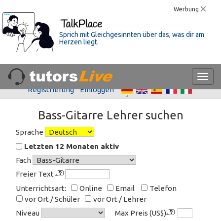
Werbung
Sprich mit Gleichgesinnten über das, was dir am
Herzen liegt.
Registrierung
Einloggen
Bass-Gitarre Lehrer suchen
Sprache
Letzten 12 Monaten aktiv
Fach
Freier Text
Unterrichtsart:
Online
Email
Telefon
vor Ort / Schüler
vor Ort / Lehrer
Niveau
Max Preis (US$)