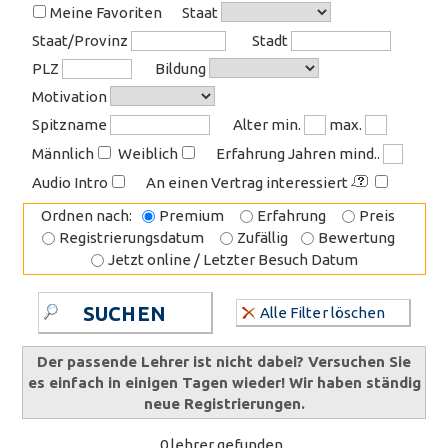
Meine Favoriten
Staat
Staat/Provinz
Stadt
PLZ
Bildung
Motivation
Spitzname
Alter min.
max.
Männlich
Weiblich
Erfahrung Jahren mind..
Audio Intro
An einen Vertrag interessiert
Ordnen nach:
Premium
Erfahrung
Preis
Registrierungsdatum
Zufällig
Bewertung
Jetzt online / Letzter Besuch Datum
SUCHEN
Alle Filter löschen
Der passende Lehrer ist nicht dabei? Versuchen Sie
es einfach in einigen Tagen wieder! Wir haben ständig
neue Registrierungen.
0 lehrer gefunden