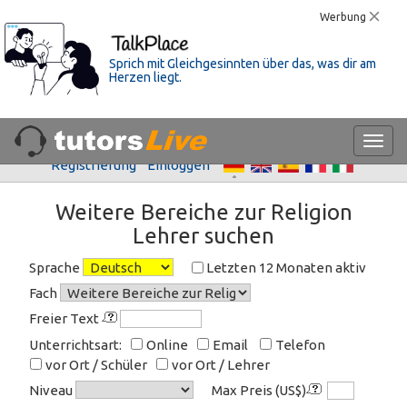
Werbung
Sprich mit Gleichgesinnten über das, was dir am
Herzen liegt.
Registrierung
Einloggen
Weitere Bereiche zur Religion
Lehrer suchen
Sprache
Letzten 12 Monaten aktiv
Fach
Freier Text
Unterrichtsart:
Online
Email
Telefon
vor Ort / Schüler
vor Ort / Lehrer
Niveau
Max Preis (US$)