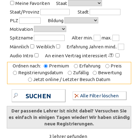
Meine Favoriten
Staat
Staat/Provinz
Stadt
PLZ
Bildung
Motivation
Spitzname
Alter min.
max.
Männlich
Weiblich
Erfahrung Jahren mind..
Audio Intro
An einen Vertrag interessiert
Ordnen nach:
Premium
Erfahrung
Preis
Registrierungsdatum
Zufällig
Bewertung
Jetzt online / Letzter Besuch Datum
SUCHEN
Alle Filter löschen
Der passende Lehrer ist nicht dabei? Versuchen Sie
es einfach in einigen Tagen wieder! Wir haben ständig
neue Registrierungen.
3 lehrer gefunden