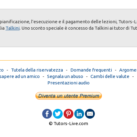
 pianificazione, l'esecuzione e il pagamento delle lezioni, Tutors-L
lia
Talkini
. Uno sconto speciale è concesso da Talkini ai tutor di Tu
zo
-
Tutela della riservatezza
-
Domande frequenti
-
Argomen
 sapere ad un amico
-
Segnala un abuso
-
Cambi delle valute
-
Presentazioni audio
© Tutors-Live.com