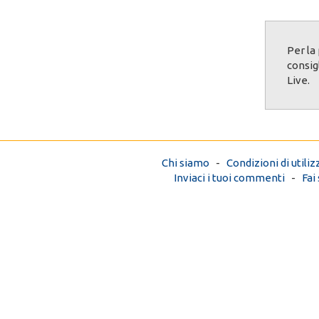
Per la
consig
Live.
Chi siamo
-
Condizioni di utiliz
Inviaci i tuoi commenti
-
Fai