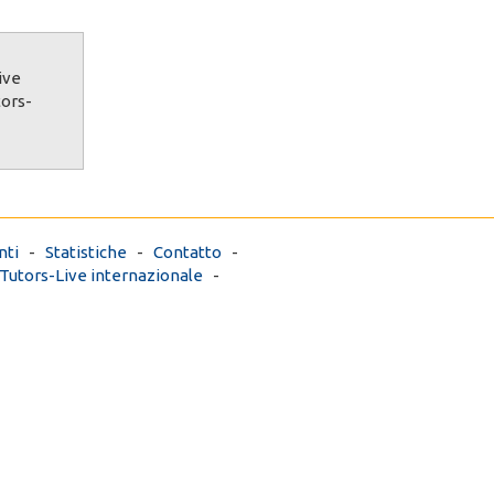
ive
tors-
ti
-
Statistiche
-
Contatto
-
Tutors-Live internazionale
-