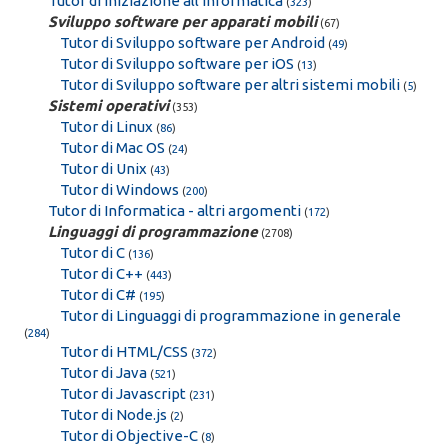
Tutor di Iniziazione all'informatica
(
323
)
Sviluppo software per apparati mobili
(67)
Tutor di Sviluppo software per Android
(
49
)
Tutor di Sviluppo software per iOS
(
13
)
Tutor di Sviluppo software per altri sistemi mobili
(
5
)
Sistemi operativi
(353)
Tutor di Linux
(
86
)
Tutor di Mac OS
(
24
)
Tutor di Unix
(
43
)
Tutor di Windows
(
200
)
Tutor di Informatica - altri argomenti
(
172
)
Linguaggi di programmazione
(2708)
Tutor di C
(
136
)
Tutor di C++
(
443
)
Tutor di C#
(
195
)
Tutor di Linguaggi di programmazione in generale
(
284
)
Tutor di HTML/CSS
(
372
)
Tutor di Java
(
521
)
Tutor di Javascript
(
231
)
Tutor di Node.js
(
2
)
Tutor di Objective-C
(
8
)