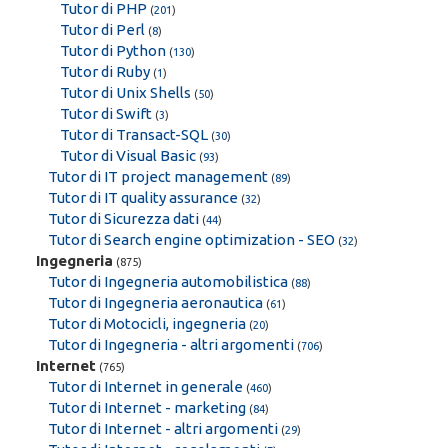
Tutor di PHP
(
201
)
Tutor di Perl
(
8
)
Tutor di Python
(
130
)
Tutor di Ruby
(
1
)
Tutor di Unix Shells
(
50
)
Tutor di Swift
(
3
)
Tutor di Transact-SQL
(
30
)
Tutor di Visual Basic
(
93
)
Tutor di IT project management
(
89
)
Tutor di IT quality assurance
(
32
)
Tutor di Sicurezza dati
(
44
)
Tutor di Search engine optimization - SEO
(
32
)
Ingegneria
(875)
Tutor di Ingegneria automobilistica
(
88
)
Tutor di Ingegneria aeronautica
(
61
)
Tutor di Motocicli, ingegneria
(
20
)
Tutor di Ingegneria - altri argomenti
(
706
)
Internet
(765)
Tutor di Internet in generale
(
460
)
Tutor di Internet - marketing
(
84
)
Tutor di Internet - altri argomenti
(
29
)