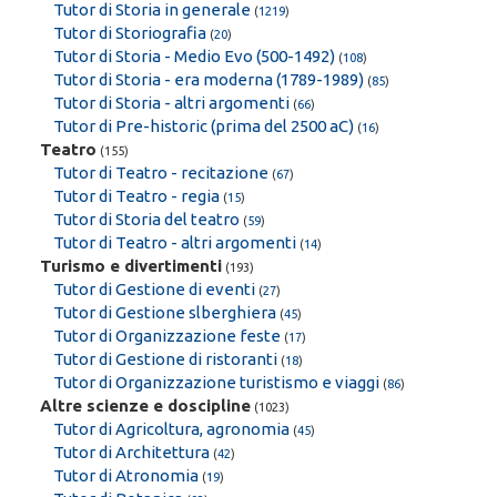
Tutor di Storia in generale
(
1219
)
Tutor di Storiografia
(
20
)
Tutor di Storia - Medio Evo (500-1492)
(
108
)
Tutor di Storia - era moderna (1789-1989)
(
85
)
Tutor di Storia - altri argomenti
(
66
)
Tutor di Pre-historic (prima del 2500 aC)
(
16
)
Teatro
(155)
Tutor di Teatro - recitazione
(
67
)
Tutor di Teatro - regia
(
15
)
Tutor di Storia del teatro
(
59
)
Tutor di Teatro - altri argomenti
(
14
)
Turismo e divertimenti
(193)
Tutor di Gestione di eventi
(
27
)
Tutor di Gestione slberghiera
(
45
)
Tutor di Organizzazione feste
(
17
)
Tutor di Gestione di ristoranti
(
18
)
Tutor di Organizzazione turistismo e viaggi
(
86
)
Altre scienze e doscipline
(1023)
Tutor di Agricoltura, agronomia
(
45
)
Tutor di Architettura
(
42
)
Tutor di Atronomia
(
19
)