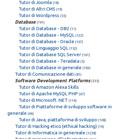
Tutor di Joomla
(
18
)
Tutor di Altri CMS
(
19
)
Tutor di Wordpress
(
55
)
Database
(741)
Tutor di Database - DB2
(
11
)
Tutor di Database - MySQL
(
122
)
Tutor di Database - Oracle
(
107
)
Tutor di Linguaggio SQL
(
152
)
Tutor di Database SQL Server
(
161
)
Tutor di Database - Teradata
(
5
)
Tutor di Database in generale
(
183
)
Tutor di Comunicazione dati
(
81
)
Software Development Platforms
(335)
Tutor di Amazon Alexa Skills
Tutor di Apache MySQL PHP
(
67
)
Tutor di Microsoft .NET
(
114
)
Tutor di Piattaforme di sviluppo software in
generale
(
46
)
Tutor di Java, piattaforma di sviluppo
(
108
)
Tutor di Hacking etico (ethical hacking)
(
19
)
Tutor di Informatica in genereale
(
1238
)