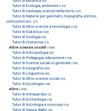
Tutor di Botanica
(
92
)
Tutor di Ecologia, ambiente
(
139
)
Tutor di Geologia, scienze della terra
(
143
)
Tutor di Materie per geometri, topografia, estimo,
costruzioni ecc.
(
37
)
Tutor di Altre scienze e tecnologie
(
129
)
Tutor di Statistica
(
269
)
Tutor di Zoologia
(
95
)
Tutor di Zootecnia
(
13
)
Altre scienze sociali
(1048)
Tutor di Antropologia
(
92
)
Tutor di Pedagogia, educazione
(
169
)
Tutor di Scienze sociali in generale
(
199
)
Tutor di Geografia
(
285
)
Tutor di Linguistica
(
90
)
Tutor di Altre scienze sociali
(
45
)
Tutor di Sociologia
(
168
)
Altro
(1642)
Tutor di Antiquariato
(
3
)
Tutor di Archeologia
(
18
)
Tutor di Astrologia e oroscopo
(
10
)
Tutor di Danza, Ballo
(
36
)