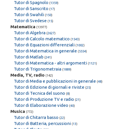
Tutor di Spagnolo
(
1359
)
Tutor di Sanscrito
(
17
)
Tutor di Swahili
(
150
)
Tutor di Svedese
(
15
)
Matematica
(13977)
Tutor di Algebra
(
2627
)
Tutor di Calcolo matematico
(
1543
)
Tutor di Equazioni differenziali
(
1002
)
Tutor di Matematica in generale
(
5554
)
Tutor di Matlab
(
241
)
Tutor di Matematica - altri argomenti
(
1121
)
Tutor di Trigonometraia
(
1889
)
Media, TV, radio
(142)
Tutor di Media e pubblicazioni in generale
(
48
)
Tutor di Edizione di giornali e riviste
(
25
)
Tutor di Tecnica del suono
(
8
)
Tutor di Produzione TV e radio
(
21
)
Tutor di Elaborazione video
(
40
)
Musica
(772)
Tutor di Chitarra basso
(
22
)
Tutor di Batteria, percussioni
(
13
)