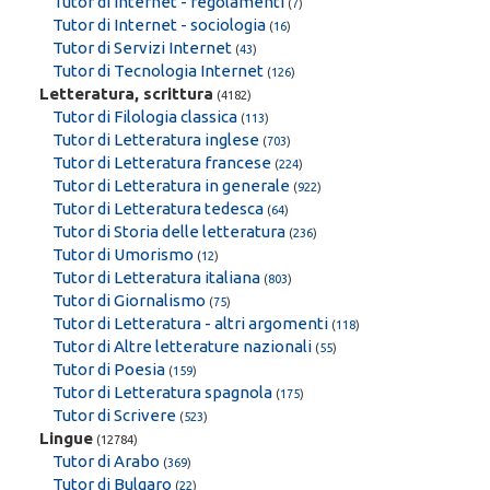
Tutor di Internet - regolamenti
(
7
)
Tutor di Internet - sociologia
(
16
)
Tutor di Servizi Internet
(
43
)
Tutor di Tecnologia Internet
(
126
)
Letteratura, scrittura
(4182)
Tutor di Filologia classica
(
113
)
Tutor di Letteratura inglese
(
703
)
Tutor di Letteratura francese
(
224
)
Tutor di Letteratura in generale
(
922
)
Tutor di Letteratura tedesca
(
64
)
Tutor di Storia delle letteratura
(
236
)
Tutor di Umorismo
(
12
)
Tutor di Letteratura italiana
(
803
)
Tutor di Giornalismo
(
75
)
Tutor di Letteratura - altri argomenti
(
118
)
Tutor di Altre letterature nazionali
(
55
)
Tutor di Poesia
(
159
)
Tutor di Letteratura spagnola
(
175
)
Tutor di Scrivere
(
523
)
Lingue
(12784)
Tutor di Arabo
(
369
)
Tutor di Bulgaro
(
22
)