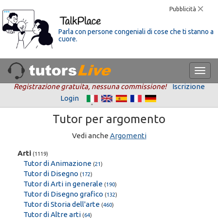
Pubblicità
Parla con persone congeniali di cose che ti stanno a
cuore.
Registrazione gratuita, nessuna commissione!
Iscrizione
Login
Tutor per argomento
Vedi anche
Argomenti
Arti
(1119)
Tutor di Animazione
(
21
)
Tutor di Disegno
(
172
)
Tutor di Arti in generale
(
190
)
Tutor di Disegno grafico
(
132
)
Tutor di Storia dell'arte
(
460
)
Tutor di Altre arti
(
64
)