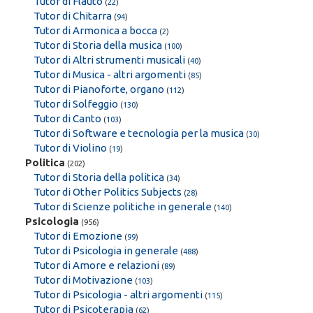
Tutor di Flauto
(
22
)
Tutor di Chitarra
(
94
)
Tutor di Armonica a bocca
(
2
)
Tutor di Storia della musica
(
100
)
Tutor di Altri strumenti musicali
(
40
)
Tutor di Musica - altri argomenti
(
85
)
Tutor di Pianoforte, organo
(
112
)
Tutor di Solfeggio
(
130
)
Tutor di Canto
(
103
)
Tutor di Software e tecnologia per la musica
(
30
)
Tutor di Violino
(
19
)
Politica
(202)
Tutor di Storia della politica
(
34
)
Tutor di Other Politics Subjects
(
28
)
Tutor di Scienze politiche in generale
(
140
)
Psicologia
(956)
Tutor di Emozione
(
99
)
Tutor di Psicologia in generale
(
488
)
Tutor di Amore e relazioni
(
89
)
Tutor di Motivazione
(
103
)
Tutor di Psicologia - altri argomenti
(
115
)
Tutor di Psicoterapia
(
62
)