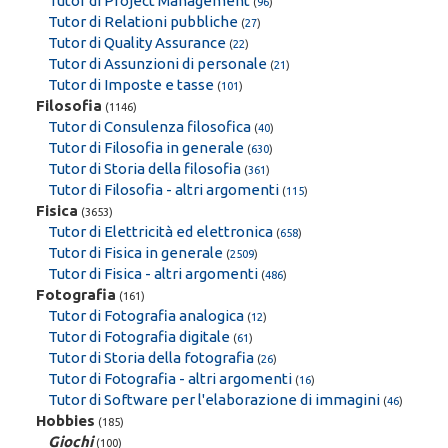
Tutor di Project Management
(
96
)
Tutor di Relationi pubbliche
(
27
)
Tutor di Quality Assurance
(
22
)
Tutor di Assunzioni di personale
(
21
)
Tutor di Imposte e tasse
(
101
)
Filosofia
(1146)
Tutor di Consulenza filosofica
(
40
)
Tutor di Filosofia in generale
(
630
)
Tutor di Storia della filosofia
(
361
)
Tutor di Filosofia - altri argomenti
(
115
)
Fisica
(3653)
Tutor di Elettricità ed elettronica
(
658
)
Tutor di Fisica in generale
(
2509
)
Tutor di Fisica - altri argomenti
(
486
)
Fotografia
(161)
Tutor di Fotografia analogica
(
12
)
Tutor di Fotografia digitale
(
61
)
Tutor di Storia della fotografia
(
26
)
Tutor di Fotografia - altri argomenti
(
16
)
Tutor di Software per l'elaborazione di immagini
(
46
)
Hobbies
(185)
Giochi
(100)