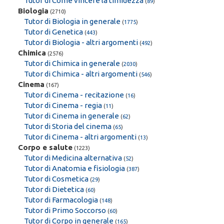
Tutor di Come vincere la timidezza
(
89
)
Biologia
(2710)
Tutor di Biologia in generale
(
1775
)
Tutor di Genetica
(
443
)
Tutor di Biologia - altri argomenti
(
492
)
Chimica
(2576)
Tutor di Chimica in generale
(
2030
)
Tutor di Chimica - altri argomenti
(
546
)
Cinema
(167)
Tutor di Cinema - recitazione
(
16
)
Tutor di Cinema - regia
(
11
)
Tutor di Cinema in generale
(
62
)
Tutor di Storia del cinema
(
65
)
Tutor di Cinema - altri argomenti
(
13
)
Corpo e salute
(1223)
Tutor di Medicina alternativa
(
52
)
Tutor di Anatomia e fisiologia
(
387
)
Tutor di Cosmetica
(
29
)
Tutor di Dietetica
(
60
)
Tutor di Farmacologia
(
148
)
Tutor di Primo Soccorso
(
60
)
Tutor di Corpo in generale
(
165
)