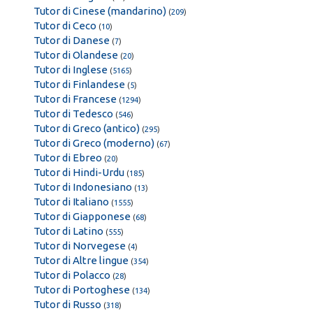
Tutor di Cinese (mandarino)
(
209
)
Tutor di Ceco
(
10
)
Tutor di Danese
(
7
)
Tutor di Olandese
(
20
)
Tutor di Inglese
(
5165
)
Tutor di Finlandese
(
5
)
Tutor di Francese
(
1294
)
Tutor di Tedesco
(
546
)
Tutor di Greco (antico)
(
295
)
Tutor di Greco (moderno)
(
67
)
Tutor di Ebreo
(
20
)
Tutor di Hindi-Urdu
(
185
)
Tutor di Indonesiano
(
13
)
Tutor di Italiano
(
1555
)
Tutor di Giapponese
(
68
)
Tutor di Latino
(
555
)
Tutor di Norvegese
(
4
)
Tutor di Altre lingue
(
354
)
Tutor di Polacco
(
28
)
Tutor di Portoghese
(
134
)
Tutor di Russo
(
318
)