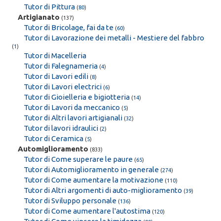
Tutor di Pittura
(
80
)
Artigianato
(137)
Tutor di Bricolage, fai da te
(
60
)
Tutor di Lavorazione dei metalli - Mestiere del fabbro
(
1
)
Tutor di Macelleria
Tutor di Falegnameria
(
4
)
Tutor di Lavori edili
(
8
)
Tutor di Lavori electrici
(
6
)
Tutor di Gioielleria e bigiotteria
(
14
)
Tutor di Lavori da meccanico
(
5
)
Tutor di Altri lavori artigianali
(
32
)
Tutor di lavori idraulici
(
2
)
Tutor di Ceramica
(
5
)
Automiglioramento
(833)
Tutor di Come superare le paure
(
65
)
Tutor di Automiglioramento in generale
(
274
)
Tutor di Come aumentare la motivazione
(
110
)
Tutor di Altri argomenti di auto-miglioramento
(
39
)
Tutor di Sviluppo personale
(
136
)
Tutor di Come aumentare l'autostima
(
120
)