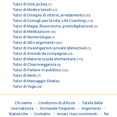
Tutor di Disk jockey
(
1
)
Tutor di Moda e tessili
(
27
)
Tutor di Disegno di interni, arredamento
(
35
)
Tutor di Consigli per la vita, Life Coaching
(
110
)
Tutor di Magia, illusionismo, prestidigitazione
(
2
)
Tutor di Meditazione
(
30
)
Tutor di Numerologia
(
7
)
Tutor di Altri argomenti
(
401
)
Tutor di Investigazioni private (detective)
(
1
)
Tutor di Animali da compagnia
(
25
)
Tutor di Materie scuola elementare
(
773
)
Tutor di Chiaroveggenza
(
6
)
Tutor di Parlare in pubblico
(
122
)
Tutor di Reiki
(
7
)
Tutor di Massaggio Shiatsu
Tutor di Yoga
(
28
)
Chi siamo
-
Condizioni di utilizzo
-
Tutela della
riservatezza
-
Domande frequenti
-
Argomenti
-
Statistiche
-
Contatto
-
Inviaci i tuoi commenti
-
Fai