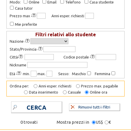
Modo:
Online
Email
Telefono
Casa studente
Casa tutor
Prezzo max
Anni esper. richiesti
Mie preferite
Filtri relativi allo studente
Nazione
Stato/Provincia
Città
Codice postale
Nickname
Età
min.
max.
Sesso: Maschio
Femmina
Ordina per:
Anni esper. richiesti
Prezzo max. pagabile
Data inserimento
Casuale
Online ora
CERCA
Rimuovi tutti i filtri
0 trovati
Mostra prezzi in
US$
€