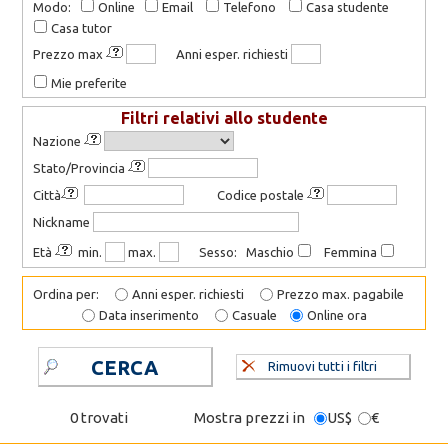
Modo:
Online
Email
Telefono
Casa studente
Casa tutor
Prezzo max
Anni esper. richiesti
Mie preferite
Filtri relativi allo studente
Nazione
Stato/Provincia
Città
Codice postale
Nickname
Età
min.
max.
Sesso: Maschio
Femmina
Ordina per:
Anni esper. richiesti
Prezzo max. pagabile
Data inserimento
Casuale
Online ora
CERCA
Rimuovi tutti i filtri
0 trovati
Mostra prezzi in
US$
€