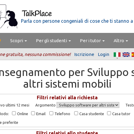
Parla con persone congeniali di cose che ti stanno a
Scopri
Per gli studenti
Per i tutor
Altro
ne gratuita, nessuna commissione!
Iscrizione
Login
'insegnamento per Sviluppo 
altri sistemi mobili
Filtri relativi alla richiesta
vo ultimi 12 mesi
Argomento
Test
Modo:
Online
Email
Telefono
Casa studente
Casa tutor
e preferite
Filtri relativi allo studente