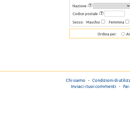
Nazione
Codice postale
Sesso: Maschio
Femmina
Ordina per:
An
Chi siamo
-
Condizioni di utiliz
Inviaci i tuoi commenti
-
Fai