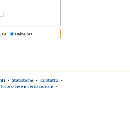
uale
Online ora
ti
-
Statistiche
-
Contatto
-
Tutors-Live internazionale
-