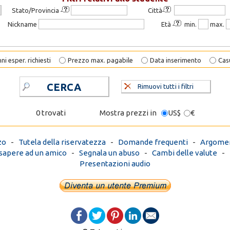
Stato/Provincia
Città
Nickname
Età
min.
max.
ni esper. richiesti
Prezzo max. pagabile
Data inserimento
Cas
CERCA
Rimuovi tutti i filtri
0 trovati
Mostra prezzi in
US$
€
zo
-
Tutela della riservatezza
-
Domande frequenti
-
Argomen
 sapere ad un amico
-
Segnala un abuso
-
Cambi delle valute
-
Presentazioni audio