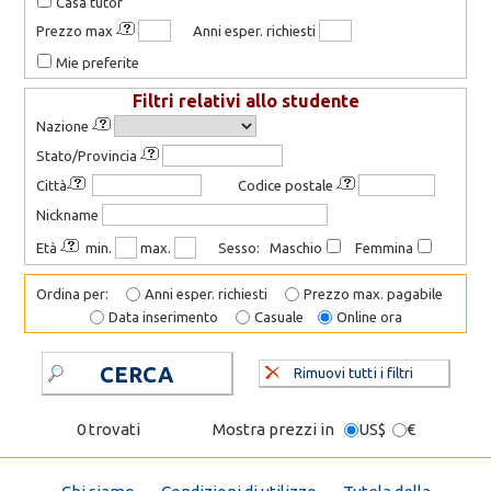
Casa tutor
Prezzo max
Anni esper. richiesti
Mie preferite
Filtri relativi allo studente
Nazione
Stato/Provincia
Città
Codice postale
Nickname
Età
min.
max.
Sesso: Maschio
Femmina
Ordina per:
Anni esper. richiesti
Prezzo max. pagabile
Data inserimento
Casuale
Online ora
CERCA
Rimuovi tutti i filtri
0 trovati
Mostra prezzi in
US$
€