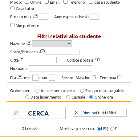
Modo:
Online
Email
Telefono
Casa studente
Casa tutor
Prezzo max
Anni esper. richiesti
Mie preferite
Filtri relativi allo studente
Nazione
Stato/Provincia
Città
Codice postale
Nickname
Età
min.
max.
Sesso: Maschio
Femmina
Ordina per:
Anni esper. richiesti
Prezzo max. pagabile
Data inserimento
Casuale
Online ora
CERCA
Rimuovi tutti i filtri
0 trovati
Mostra prezzi in
US$
€