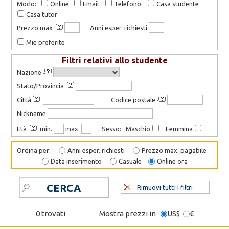
Modo:
Online
Email
Telefono
Casa studente
Casa tutor
Prezzo max
Anni esper. richiesti
Mie preferite
Filtri relativi allo studente
Nazione
Stato/Provincia
Città
Codice postale
Nickname
Età
min.
max.
Sesso: Maschio
Femmina
Ordina per:
Anni esper. richiesti
Prezzo max. pagabile
Data inserimento
Casuale
Online ora
CERCA
Rimuovi tutti i filtri
0 trovati
Mostra prezzi in
US$
€