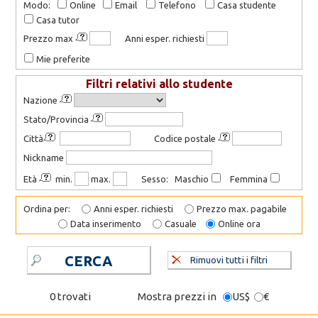
Modo:
Online
Email
Telefono
Casa studente
Casa tutor
Prezzo max
Anni esper. richiesti
Mie preferite
Filtri relativi allo studente
Nazione
Stato/Provincia
Città
Codice postale
Nickname
Età
min.
max.
Sesso: Maschio
Femmina
Ordina per:
Anni esper. richiesti
Prezzo max. pagabile
Data inserimento
Casuale
Online ora
CERCA
Rimuovi tutti i filtri
0 trovati
Mostra prezzi in
US$
€