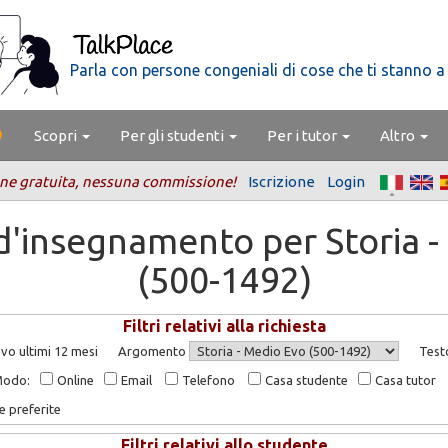
Parla con persone congeniali di cose che ti stanno a
Scopri
Per gli studenti
Per i tutor
Altro
ne gratuita, nessuna commissione!
Iscrizione
Login
 d'insegnamento per Storia -
(500-1492)
Filtri relativi alla richiesta
vo ultimi 12 mesi
Argomento
Test
Modo:
Online
Email
Telefono
Casa studente
Casa tutor
e preferite
Filtri relativi allo studente