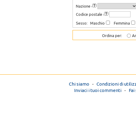
Nazione
Codice postale
Sesso: Maschio
Femmina
Ordina per:
An
Chi siamo
-
Condizioni di utiliz
Inviaci i tuoi commenti
-
Fai