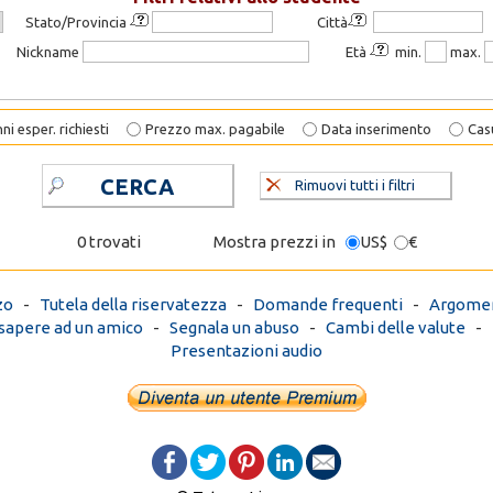
Stato/Provincia
Città
Nickname
Età
min.
max.
ni esper. richiesti
Prezzo max. pagabile
Data inserimento
Cas
CERCA
Rimuovi tutti i filtri
0 trovati
Mostra prezzi in
US$
€
zo
-
Tutela della riservatezza
-
Domande frequenti
-
Argomen
 sapere ad un amico
-
Segnala un abuso
-
Cambi delle valute
-
Presentazioni audio