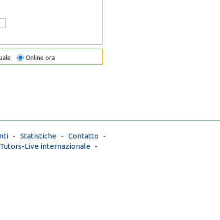
uale
Online ora
ti
-
Statistiche
-
Contatto
-
Tutors-Live internazionale
-