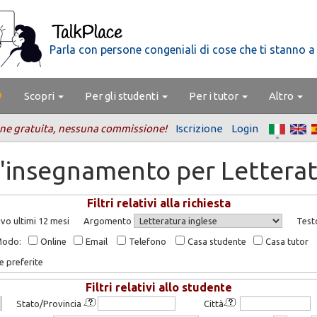
Parla con persone congeniali di cose che ti stanno a
Scopri
Per gli studenti
Per i tutor
Altro
ne gratuita, nessuna commissione!
Iscrizione
Login
d'insegnamento per Letterat
Filtri relativi alla richiesta
vo ultimi 12 mesi
Argomento
Test
Modo:
Online
Email
Telefono
Casa studente
Casa tutor
e preferite
Filtri relativi allo studente
Stato/Provincia
Città