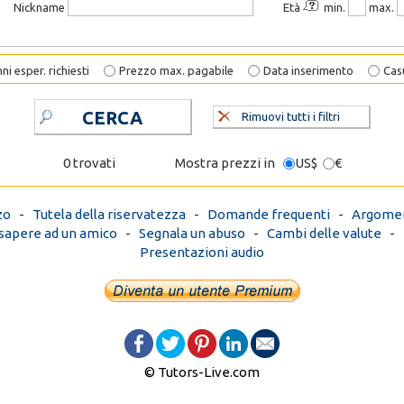
Nickname
Età
min.
max.
ni esper. richiesti
Prezzo max. pagabile
Data inserimento
Cas
CERCA
Rimuovi tutti i filtri
0 trovati
Mostra prezzi in
US$
€
zo
-
Tutela della riservatezza
-
Domande frequenti
-
Argomen
 sapere ad un amico
-
Segnala un abuso
-
Cambi delle valute
-
Presentazioni audio
© Tutors-Live.com