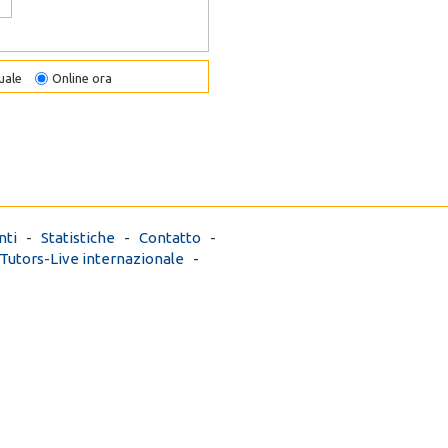
uale
Online ora
ti
-
Statistiche
-
Contatto
-
Tutors-Live internazionale
-