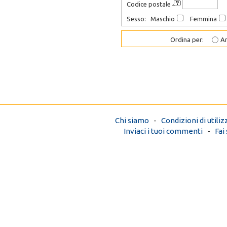
Codice postale
Sesso: Maschio
Femmina
Ordina per:
An
Chi siamo
-
Condizioni di utiliz
Inviaci i tuoi commenti
-
Fai