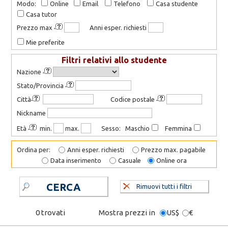
Modo:
Online
Email
Telefono
Casa studente
Casa tutor
Prezzo max
Anni esper. richiesti
Mie preferite
Filtri relativi allo studente
Nazione
Stato/Provincia
Città
Codice postale
Nickname
Età
min.
max.
Sesso: Maschio
Femmina
Ordina per:
Anni esper. richiesti
Prezzo max. pagabile
Data inserimento
Casuale
Online ora
CERCA
Rimuovi tutti i filtri
0 trovati
Mostra prezzi in
US$
€