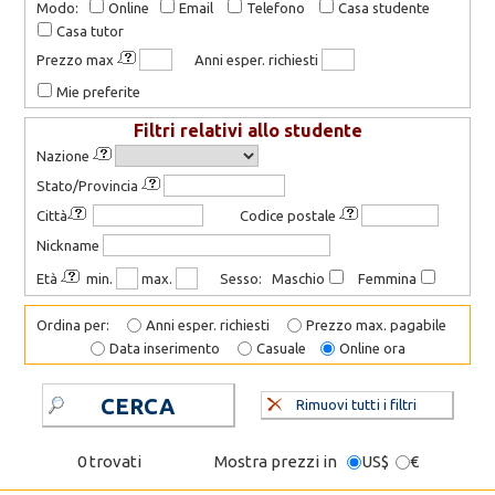
Modo:
Online
Email
Telefono
Casa studente
Casa tutor
Prezzo max
Anni esper. richiesti
Mie preferite
Filtri relativi allo studente
Nazione
Stato/Provincia
Città
Codice postale
Nickname
Età
min.
max.
Sesso: Maschio
Femmina
Ordina per:
Anni esper. richiesti
Prezzo max. pagabile
Data inserimento
Casuale
Online ora
CERCA
Rimuovi tutti i filtri
0 trovati
Mostra prezzi in
US$
€