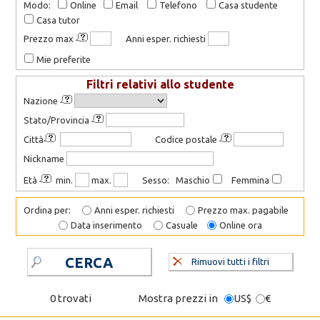
Modo:
Online
Email
Telefono
Casa studente
Casa tutor
Prezzo max
Anni esper. richiesti
Mie preferite
Filtri relativi allo studente
Nazione
Stato/Provincia
Città
Codice postale
Nickname
Età
min.
max.
Sesso: Maschio
Femmina
Ordina per:
Anni esper. richiesti
Prezzo max. pagabile
Data inserimento
Casuale
Online ora
CERCA
Rimuovi tutti i filtri
0 trovati
Mostra prezzi in
US$
€