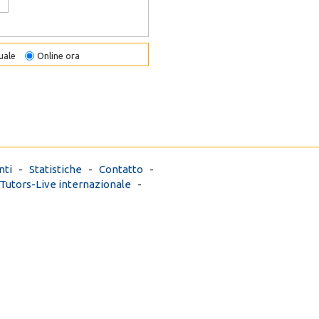
uale
Online ora
ti
-
Statistiche
-
Contatto
-
Tutors-Live internazionale
-