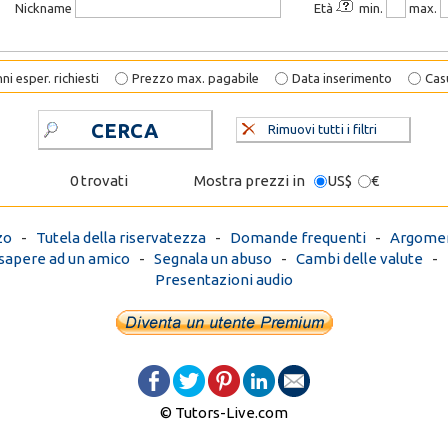
Nickname
Età
min.
max.
ni esper. richiesti
Prezzo max. pagabile
Data inserimento
Cas
CERCA
Rimuovi tutti i filtri
0 trovati
Mostra prezzi in
US$
€
zo
-
Tutela della riservatezza
-
Domande frequenti
-
Argomen
 sapere ad un amico
-
Segnala un abuso
-
Cambi delle valute
-
Presentazioni audio
© Tutors-Live.com