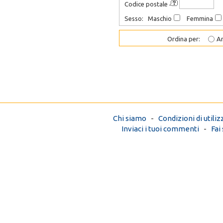
Codice postale
Sesso: Maschio
Femmina
Ordina per:
An
Chi siamo
-
Condizioni di utiliz
Inviaci i tuoi commenti
-
Fai