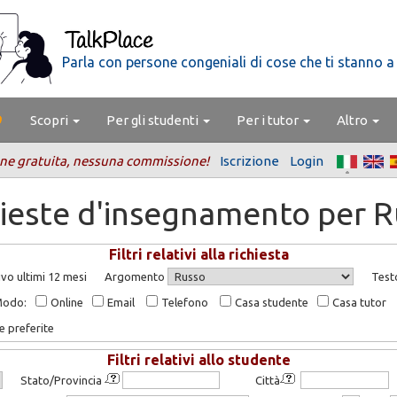
Parla con persone congeniali di cose che ti stanno a
Scopri
Per gli studenti
Per i tutor
Altro
ne gratuita, nessuna commissione!
Iscrizione
Login
ieste d'insegnamento per 
Filtri relativi alla richiesta
vo ultimi 12 mesi
Argomento
Test
Modo:
Online
Email
Telefono
Casa studente
Casa tutor
e preferite
Filtri relativi allo studente
Stato/Provincia
Città