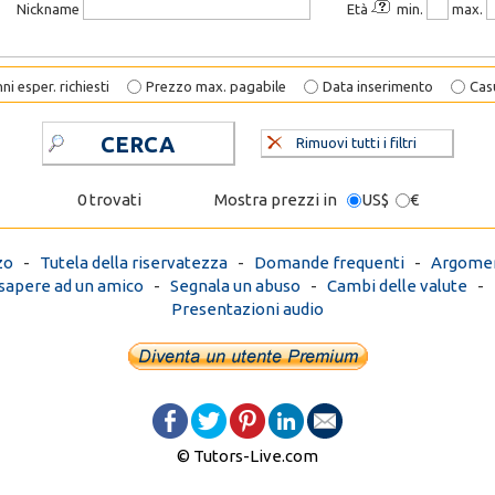
Nickname
Età
min.
max.
ni esper. richiesti
Prezzo max. pagabile
Data inserimento
Cas
CERCA
Rimuovi tutti i filtri
0 trovati
Mostra prezzi in
US$
€
zo
-
Tutela della riservatezza
-
Domande frequenti
-
Argomen
 sapere ad un amico
-
Segnala un abuso
-
Cambi delle valute
-
Presentazioni audio
© Tutors-Live.com