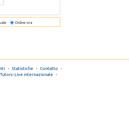
uale
Online ora
ti
-
Statistiche
-
Contatto
-
Tutors-Live internazionale
-