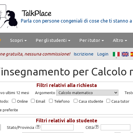
Parla con persone congeniali di cose che ti stanno a
Scopri
Per gli studenti
Per i tutor
Altro
ne gratuita, nessuna commissione!
Iscrizione
Login
d'insegnamento per Calcolo
Filtri relativi alla richiesta
vo ultimi 12 mesi
Argomento
Test
Modo:
Online
Email
Telefono
Casa studente
Casa tutor
e preferite
Filtri relativi allo studente
Stato/Provincia
Città