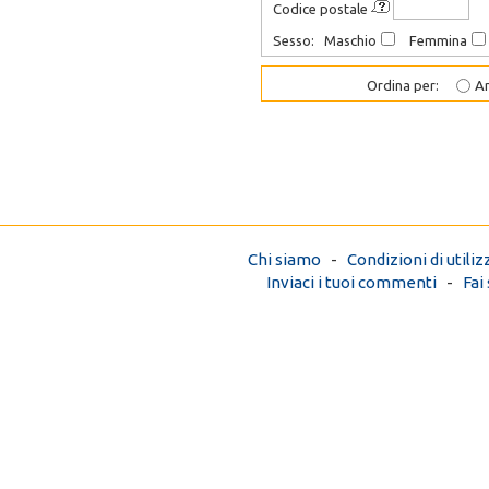
Codice postale
Sesso: Maschio
Femmina
Ordina per:
An
Chi siamo
-
Condizioni di utiliz
Inviaci i tuoi commenti
-
Fai