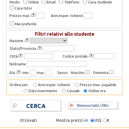
Modo:
Online
Email
Telefono
Casa studente
Casa tutor
Prezzo max
Anni esper. richiesti
Mie preferite
Filtri relativi allo studente
Nazione
Stato/Provincia
Città
Codice postale
Nickname
Età
min.
max.
Sesso: Maschio
Femmina
Ordina per:
Anni esper. richiesti
Prezzo max. pagabile
Data inserimento
Casuale
Online ora
CERCA
Rimuovi tutti i filtri
0 trovati
Mostra prezzi in
US$
€