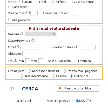
Modo:
Online
Email
Telefono
Casa studente
Casa tutor
Prezzo max
Anni esper. richiesti
Mie preferite
Filtri relativi allo studente
Nazione
Stato/Provincia
Città
Codice postale
Nickname
Età
min.
max.
Sesso: Maschio
Femmina
Ordina per:
Anni esper. richiesti
Prezzo max. pagabile
Data inserimento
Casuale
Online ora
CERCA
Rimuovi tutti i filtri
0 trovati
Mostra prezzi in
US$
€