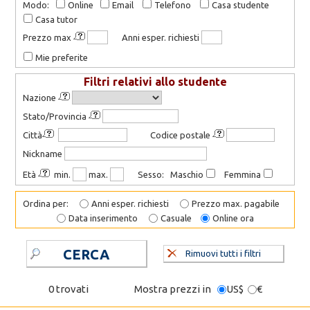
Modo:
Online
Email
Telefono
Casa studente
Casa tutor
Prezzo max
Anni esper. richiesti
Mie preferite
Filtri relativi allo studente
Nazione
Stato/Provincia
Città
Codice postale
Nickname
Età
min.
max.
Sesso: Maschio
Femmina
Ordina per:
Anni esper. richiesti
Prezzo max. pagabile
Data inserimento
Casuale
Online ora
CERCA
Rimuovi tutti i filtri
0 trovati
Mostra prezzi in
US$
€