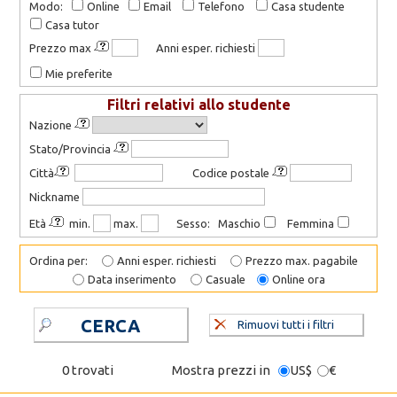
Modo:
Online
Email
Telefono
Casa studente
Casa tutor
Prezzo max
Anni esper. richiesti
Mie preferite
Filtri relativi allo studente
Nazione
Stato/Provincia
Città
Codice postale
Nickname
Età
min.
max.
Sesso: Maschio
Femmina
Ordina per:
Anni esper. richiesti
Prezzo max. pagabile
Data inserimento
Casuale
Online ora
CERCA
Rimuovi tutti i filtri
0 trovati
Mostra prezzi in
US$
€