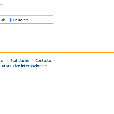
uale
Online ora
ti
-
Statistiche
-
Contatto
-
Tutors-Live internazionale
-