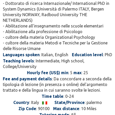
- Dottorato di ricerca Internazionale/ International PhD in
System Dynamics (Università di Palermo ITALY, Bergen
University NORWAY, Radboud University THE
NETHERLANDS)
- Abilitazione all'insegnamento nelle scuole elementari
- Abilitazione alla professione di Psicologo
- cultore della materia Organizational Psychology
- cultore della materia Metodi e Tecniche per la Gestione
delle Risorse Umane
Languages spoken
: Italian, English
Education level
: PhD
Teaching levels
: Intermediate, High school,
College/University
Hourly fee (US$) min
: 5
max
: 25
Fee and payment details
: Da concordare a seconda della
tipologia di lezione (in presenza o online) del'argomento
trattato e della lingua in cui saranno svolte le lezioni.
Time table
: 0-24
Country
: Italy
State/Province
: palermo
Zip Code
: 90100
Max distance
: 10 Miles
Tutoring mode
: All